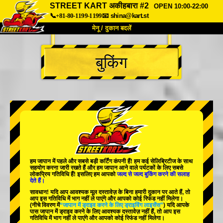
STREET KART अकीहबारा #2
OPEN 10:00-22:00
📞+81-80-1199-1199
📧
shina@kart.st
मेनू / दुकान बदलें
TOP
बुकिंग
हमारे बारे में
विशेषताएँ
कीमत
पहुंच
वॉयस
FAQ
कंपनी
बुकिंग
शाखा बदलें
टोक्यो शिनागावा #1
टोक्यो अकीहबारा#1
टोक्यो अकीहबारा#2
टोक्यो शिबुया
हम जापान में
पहले
और
सबसे बड़ी कर्टिंग कंपनी
हैं! हम
कई सेलिब्रिटीज
के साथ
टोक्यो शिबुया एनेक्स
टोक्यो बे
सहयोग करना जारी रखते हैं और हम जापान आने वाले पर्यटकों के लिए
सबसे
लोकप्रिय गतिविधि
हैं! इसलिए हम आपको
जल्द से जल्द बुकिंग करने की सलाह
देते हैं।
टोक्यो असाकुसा
ओसाका
सावधान! यदि आप आवश्यक मूल दस्तावेज़ के बिना हमारी दुकान पर आते हैं, तो
आप इस गतिविधि में भाग नहीं ले पाएंगे और आपको कोई रिफंड नहीं मिलेगा।
ओकिनावा
(नीचे विवरण में
“जापान में ड्राइव करने के लिए ड्राइविंग लाइसेंस”
) यदि आपके
पास जापान में ड्राइव करने के लिए आवश्यक दस्तावेज़ नहीं हैं, तो आप इस
गतिविधि में भाग नहीं ले पाएंगे और आपको कोई रिफंड नहीं मिलेगा।