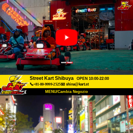
Street Kart Shibuya
OPEN 10:00-22:00
📞+81-80-9999-2525
📧
shina@kart.st
MENU/Cambia Negozio
INIZIO
Chi Siamo
Specifiche
Prezzo
Accesso
Recensioni
FAQ