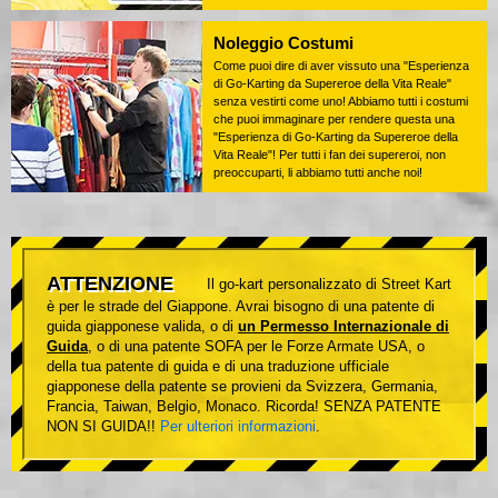
Noleggio Costumi
Come puoi dire di aver vissuto una "Esperienza
di Go-Karting da Supereroe della Vita Reale"
senza vestirti come uno! Abbiamo tutti i costumi
che puoi immaginare per rendere questa una
"Esperienza di Go-Karting da Supereroe della
Vita Reale"! Per tutti i fan dei supereroi, non
preoccuparti, li abbiamo tutti anche noi!
ATTENZIONE
Il go-kart personalizzato di Street Kart
è per le strade del Giappone. Avrai bisogno di una patente di
guida giapponese valida, o di
un Permesso Internazionale di
Guida
, o di una patente SOFA per le Forze Armate USA, o
della tua patente di guida e di una traduzione ufficiale
giapponese della patente se provieni da Svizzera, Germania,
Francia, Taiwan, Belgio, Monaco. Ricorda! SENZA PATENTE
NON SI GUIDA!!
Per ulteriori informazioni
.