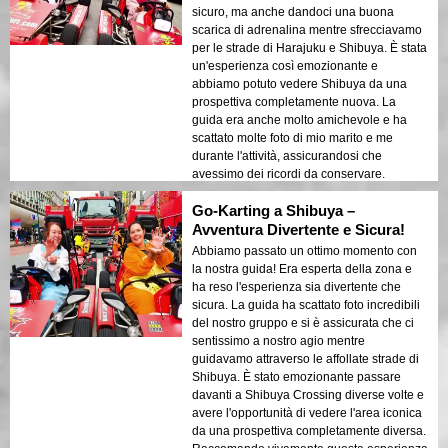
sicuro, ma anche dandoci una buona
scarica di adrenalina mentre sfrecciavamo
per le strade di Harajuku e Shibuya. È stata
un'esperienza così emozionante e
abbiamo potuto vedere Shibuya da una
prospettiva completamente nuova. La
guida era anche molto amichevole e ha
scattato molte foto di mio marito e me
durante l'attività, assicurandosi che
avessimo dei ricordi da conservare.
Consiglierei vivamente questa esperienza
Go-Karting a Shibuya –
a chiunque visiti Tokyo, specialmente a
coloro che amano l'avventura e vogliono
Avventura Divertente e Sicura!
vivere l'emozione della città in un modo
Abbiamo passato un ottimo momento con
unico!
la nostra guida! Era esperta della zona e
ha reso l'esperienza sia divertente che
sicura. La guida ha scattato foto incredibili
del nostro gruppo e si è assicurata che ci
sentissimo a nostro agio mentre
guidavamo attraverso le affollate strade di
Shibuya. È stato emozionante passare
davanti a Shibuya Crossing diverse volte e
avere l'opportunità di vedere l'area iconica
da una prospettiva completamente diversa.