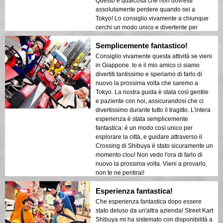
Questo è qualcosa che non dovresti
assolutamente perdere quando sei a
Tokyo! Lo consiglio vivamente a chiunque
cerchi un modo unico e divertente per
esplorare la città.
Semplicemente fantastico!
Consiglio vivamente questa attività se vieni
in Giappone. Io e il mio amico ci siamo
divertiti tantissimo e speriamo di farlo di
nuovo la prossima volta che saremo a
Tokyo. La nostra guida è stata così gentile
e paziente con noi, assicurandosi che ci
divertissimo durante tutto il tragitto. L'intera
esperienza è stata semplicemente
fantastica: è un modo così unico per
esplorare la città, e guidare attraverso il
Crossing di Shibuya è stato sicuramente un
momento clou! Non vedo l'ora di farlo di
nuovo la prossima volta. Vieni a provarlo,
non te ne pentirai!
Esperienza fantastica!
Che esperienza fantastica dopo essere
stato deluso da un'altra azienda! Street Kart
Shibuya mi ha sistemato con disponibilità a