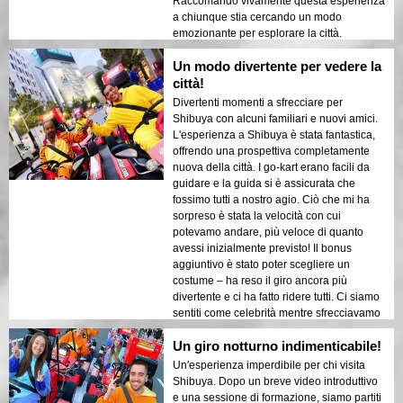
Raccomando vivamente questa esperienza
a chiunque stia cercando un modo
emozionante per esplorare la città.
Divertente, sicura e un modo perfetto per
Un modo divertente per vedere la
vedere uno dei luoghi più famosi di Tokyo!
città!
Divertenti momenti a sfrecciare per
Shibuya con alcuni familiari e nuovi amici.
L'esperienza a Shibuya è stata fantastica,
offrendo una prospettiva completamente
nuova della città. I go-kart erano facili da
guidare e la guida si è assicurata che
fossimo tutti a nostro agio. Ciò che mi ha
sorpreso è stata la velocità con cui
potevamo andare, più veloce di quanto
avessi inizialmente previsto! Il bonus
aggiuntivo è stato poter scegliere un
costume – ha reso il giro ancora più
divertente e ci ha fatto ridere tutti. Ci siamo
sentiti come celebrità mentre sfrecciavamo
davanti a locali e turisti che ci scattavano
Un giro notturno indimenticabile!
foto e ci salutavano. È stato un ottimo modo
per vivere la città. Lo consiglio sicuramente
Un'esperienza imperdibile per chi visita
a chiunque visiti Tokyo!
Shibuya. Dopo un breve video introduttivo
e una sessione di formazione, siamo partiti