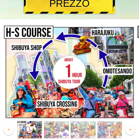
PREZZO
<
>