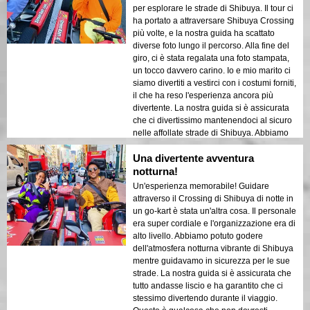
per esplorare le strade di Shibuya. Il tour ci
ha portato a attraversare Shibuya Crossing
più volte, e la nostra guida ha scattato
diverse foto lungo il percorso. Alla fine del
giro, ci è stata regalata una foto stampata,
un tocco davvero carino. Io e mio marito ci
siamo divertiti a vestirci con i costumi forniti,
il che ha reso l'esperienza ancora più
divertente. La nostra guida si è assicurata
che ci divertissimo mantenendoci al sicuro
nelle affollate strade di Shibuya. Abbiamo
apprezzato ogni minuto di questo giro, ed è
Una divertente avventura
stato il modo perfetto per esplorare uno dei
luoghi più iconici di Tokyo. Un
notturna!
ringraziamento speciale a tutto il team di
Un'esperienza memorabile! Guidare
Street Kart Shibuya per aver reso questa
attraverso il Crossing di Shibuya di notte in
esperienza così memorabile!
un go-kart è stata un'altra cosa. Il personale
era super cordiale e l'organizzazione era di
alto livello. Abbiamo potuto godere
dell'atmosfera notturna vibrante di Shibuya
mentre guidavamo in sicurezza per le sue
strade. La nostra guida si è assicurata che
tutto andasse liscio e ha garantito che ci
stessimo divertendo durante il viaggio.