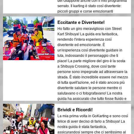
del Giappone anche con il mio programma
serrato. Il karting è stato così divertente:
piccoli gruppi e corse emozionanti
attraverso le vivaci strade di Shibuya. Mi è
Eccitante e Divertente!
piaciuto salutare turisti e locali che erano
così entusiasti di vederci passare. Inoltre,
Ho fatto un giro meraviglioso con Street
l'opportunità di scegliere il proprio costume
Kart Shibuya! La guida era fantastica,
ha reso l'esperienza più di un semplice go-
rendendo l'intera esperienza così
kart: è stata un'avventura divertente che si
divertente ed emozionante. È
è sentita unica e personale. Dopo il tour,
un'esperienza così divertente guidare in
sono riuscito a tornare nei luoghi che
tuta, indossando il personaggio che ti
abbiamo attraversato e a esplorare di più
piace! La parte migliore del giro è la sosta
Shibuya. Non posso dire abbastanza cose
a Shibuya Crossing, dove così tante
positive su questa compagnia. Per
persone sono impegnate ad attraversare la
qualcuno con tempo limitato, sono così
strada. È stato incredibile essere nel mezzo
felice di non essere rimasto semplicemente
di tutta quell'azione, ed è stato ancora più
seduto in aeroporto, e ora tornerò
divertente salutare le persone mentre ci
sicuramente in Giappone per godere
salutavano o ci fotografavano! La nostra
ancora di più. E farò di nuovo karting,
guida ha assicurato che tutto fosse fluido e
senza dubbio!
sicuro, e non avrei potuto chiedere
Brividi e Ricordi!
un'esperienza migliore. Questo è
sicuramente un modo indimenticabile per
La mia prima volta in GoKarting e sono così
esplorare Shibuya e vivere l'energia della
felice di aver deciso di farlo a Shibuya! La
città. Altamente raccomandato a chiunque
nostra guida è stata fantastica,
visiti Tokyo!
assicurandosi sempre che ci sentissimo al