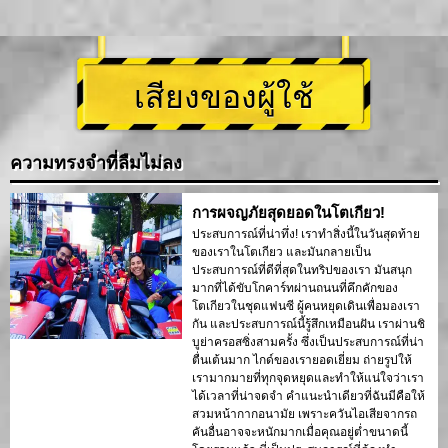
เสียงของผู้ใช้
ความทรงจำที่ลืมไม่ลง
การผจญภัยสุดยอดในโตเกียว!
ประสบการณ์ที่น่าทึ่ง! เราทำสิ่งนี้ในวันสุดท้าย
ของเราในโตเกียว และมันกลายเป็น
ประสบการณ์ที่ดีที่สุดในทริปของเรา มันสนุก
มากที่ได้ขับโกคาร์ทผ่านถนนที่คึกคักของ
โตเกียวในชุดแฟนซี ผู้คนหยุดเดินเพื่อมองเรา
กัน และประสบการณ์นี้รู้สึกเหมือนฝัน เราผ่านชิ
บูย่าครอสซิ่งสามครั้ง ซึ่งเป็นประสบการณ์ที่น่า
ตื่นเต้นมาก ไกด์ของเรายอดเยี่ยม ถ่ายรูปให้
เรามากมายที่ทุกจุดหยุดและทำให้แน่ใจว่าเรา
ได้เวลาที่น่าจดจำ คำแนะนำเดียวที่ฉันมีคือให้
สวมหน้ากากอนามัย เพราะควันไอเสียจากรถ
คันอื่นอาจจะหนักมากเมื่อคุณอยู่ต่ำขนาดนี้