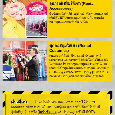
อุปกรณ์เสริมให้เช่า (Rental
Accessories)
ขับขี่อย่างมีสไตล์ด้วยอุปกรณ์เสริมสุดสนุกและเท่!
เพิ่มสีสันให้กับชุดของคุณด้วยแว่นกันแดดหรือ
หมวกสุดแนวขณะขับขี่ผ่านเมือง
ชุดคอสตูมให้เช่า (Rental
Costumes)
คุณจะบอกได้อย่างไรว่าคุณมี 'ประสบการณ์
SuperHero Go-Karting' ที่แท้จริงโดยไม่ได้แต่งตัว
ให้เหมือนฮีโร่! เรามีชุดคอสตูมหลากหลายให้คุณ
เลือก เพื่อให้คุณได้สัมผัสประสบการณ์ SuperHero
Go-Karting ที่แท้จริง! สำหรับแฟนๆ ซูเปอร์ฮีโร่ ไม่
ต้องกังวล เรามีชุดของพวกเขาทั้งหมดให้เลือก!
คำเตือน
โกคาร์ทสำเพาะของ Street Kart ได้รับการ
ออกแบบมาสำหรับถนนในประเทศญี่ปุ่น คุณจำเป็นต้องมีใบขับขี่
ญี่ปุ่นที่ถูกต้อง หรือ
ใบขับขี่สากล
หรือใบอนุญาตขับขี่ SOFA