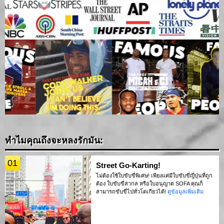
ทำไมคุณถึงจะหลงรักมัน:
01
Street Go-Karting!
ไม่ต้องใช้ใบขับขี่พิเศษ! เพียงแค่มีใบขับขี่ญี่ปุ่นที่ถูก
ต้อง ใบขับขี่สากล หรือใบอนุญาต SOFA คุณก็
สามารถขับขี่ไปทั่วโตเกียวได้!
ดูข้อมูลเพิ่มเติม