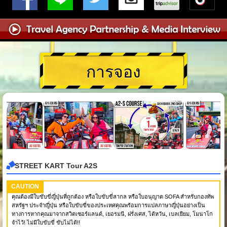
การจอง
STREET KART Tour A2S
CAUTION
คุณต้องมีใบขับขี่ญี่ปุ่นที่ถูกต้อง หรือใบขับขี่สากล หรือใบอนุญาต SOFA สำหรับกองทัพ
สหรัฐฯ ประจำญี่ปุ่น หรือใบขับขี่ของประเทศคุณพร้อมการแปลภาษาญี่ปุ่นอย่างเป็น
ทางการหากคุณมาจากสวิตเซอร์แลนด์, เยอรมนี, ฝรั่งเศส, ไต้หวัน, เบลเยียม, โมนาโก
จำไว้! ไม่มีใบขับขี่ ขับไม่ได้!!