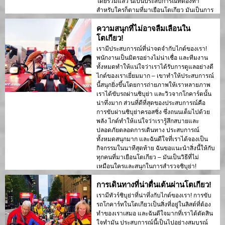
โดยรวมแล้ว นี่เป็นประสบการณ์ที่ต้องทำ
สำหรับใครก็ตามที่มาเยือนโตเกียว มันเป็นการ
ผจญภัยที่คุณจะไม่เสียใจ และฉันขอแนะนำ
ความสนุกที่ไม่อาจลืมเลือนใน
อย่างยิ่ง!
โตเกียว!
เรามีประสบการณ์ที่น่าจดจำกับไกด์ของเรา!
พนักงานเป็นมิตรอย่างไม่น่าเชื่อ และทีมงาน
ทั้งหมดทำให้แน่ใจว่าเราได้รับการดูแลอย่างดี
ไกด์ของเราเยี่ยมมาก – เขาทำให้ประสบการณ์
นี้สนุกยิ่งขึ้นโดยการถ่ายภาพให้เราหลายภาพ
เราได้ขับรถผ่านชิบุย่า และวิวจากโกคาร์ตนั้น
น่าทึ่งมาก ส่วนที่ดีที่สุดของประสบการณ์คือ
การขับผ่านชิบุย่าครอสซิ่ง ซึ่งถนนเต็มไปด้วย
พลัง ไกด์ทำให้แน่ใจว่าเรารู้สึกสบายและ
ปลอดภัยตลอดการเดินทาง ประสบการณ์
ทั้งหมดสนุกมาก และฉันดีใจที่เราได้จองเป็น
กิจกรรมในนาทีสุดท้าย ฉันขอแนะนำสิ่งนี้ให้กับ
ทุกคนที่มาเยือนโตเกียว – มันเป็นวิธีที่ไม่
เหมือนใครและสนุกในการสำรวจชิบุย่า!
การเดินทางที่น่าตื่นเต้นผ่านโตเกียว!
เรามีทัวร์ชิบุย่าที่น่าทึ่งกับไกด์ของเรา! การขับ
รถโกคาร์ทในโตเกียวเป็นสิ่งที่อยู่ในลิสต์ที่ต้อง
ทำของเราเสมอ และฉันดีใจมากที่เราได้ตัดสิน
ใจทำมัน ประสบการณ์นี้เป็นไปอย่างสมบูรณ์