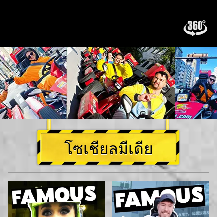
โซเชียลมีเดีย