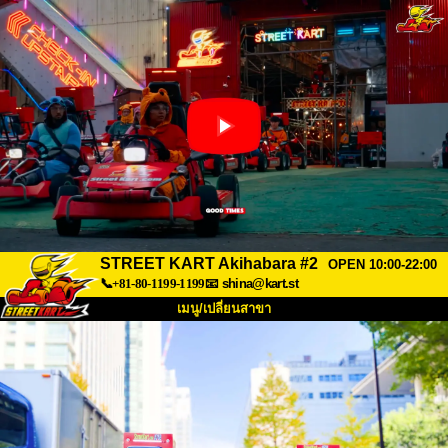
STREET KART Akihabara #2
OPEN 10:00-22:00
📞+81-80-1199-1199
📧
shina@kart.st
เมนู/เปลี่ยนสาขา
หน้าแรก
เกี่ยวกับ
สเปค
ราคา
การเข้าถึง
เสียงจากผู้ใช้
คำถามที่พบบ่อย