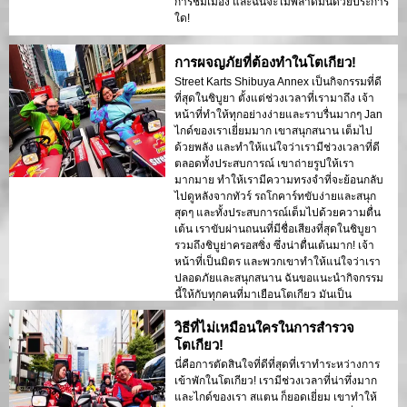
การชมเมือง และฉันจะไม่พลาดมันด้วยประการ
ใด!
การผจญภัยที่ต้องทำในโตเกียว!
Street Karts Shibuya Annex เป็นกิจกรรมที่ดี
ที่สุดในชิบูยา ตั้งแต่ช่วงเวลาที่เรามาถึง เจ้า
หน้าที่ทำให้ทุกอย่างง่ายและราบรื่นมากๆ Jan
ไกด์ของเราเยี่ยมมาก เขาสนุกสนาน เต็มไป
ด้วยพลัง และทำให้แน่ใจว่าเรามีช่วงเวลาที่ดี
ตลอดทั้งประสบการณ์ เขาถ่ายรูปให้เรา
มากมาย ทำให้เรามีความทรงจำที่จะย้อนกลับ
ไปดูหลังจากทัวร์ รถโกคาร์ทขับง่ายและสนุก
สุดๆ และทั้งประสบการณ์เต็มไปด้วยความตื่น
เต้น เราขับผ่านถนนที่มีชื่อเสียงที่สุดในชิบูยา
รวมถึงชิบูย่าครอสซิ่ง ซึ่งน่าตื่นเต้นมาก! เจ้า
หน้าที่เป็นมิตร และพวกเขาทำให้แน่ใจว่าเรา
ปลอดภัยและสนุกสนาน ฉันขอแนะนำกิจกรรม
นี้ให้กับทุกคนที่มาเยือนโตเกียว มันเป็น
ประสบการณ์ที่ไม่อาจลืมเลือน และฉันจะไม่
วิธีที่ไม่เหมือนใครในการสำรวจ
พลาดมันด้วยประการใด!
โตเกียว!
นี่คือการตัดสินใจที่ดีที่สุดที่เราทำระหว่างการ
เข้าพักในโตเกียว! เรามีช่วงเวลาที่น่าทึ่งมาก
และไกด์ของเรา สแตน ก็ยอดเยี่ยม เขาทำให้