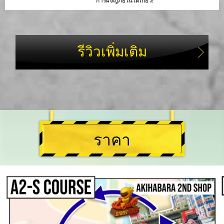
การผจญภัยในโตเกียว!
รีวิวเพิ่มเติม
ราคา