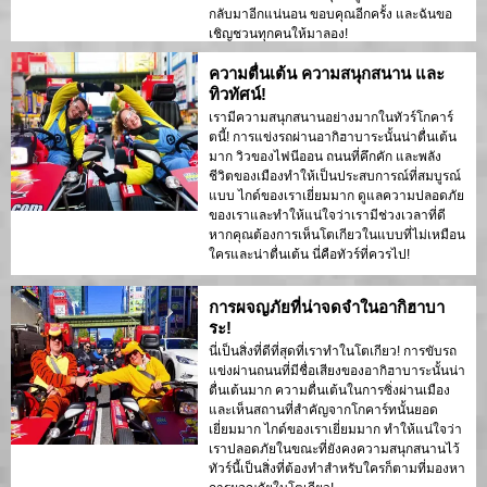
กลับมาอีกแน่นอน ขอบคุณอีกครั้ง และฉันขอ
เชิญชวนทุกคนให้มาลอง!
ความตื่นเต้น ความสนุกสนาน และ
ทิวทัศน์!
เรามีความสนุกสนานอย่างมากในทัวร์โกคาร์
ตนี้! การแข่งรถผ่านอากิฮาบาระนั้นน่าตื่นเต้น
มาก วิวของไฟนีออน ถนนที่คึกคัก และพลัง
ชีวิตของเมืองทำให้เป็นประสบการณ์ที่สมบูรณ์
แบบ ไกด์ของเราเยี่ยมมาก ดูแลความปลอดภัย
ของเราและทำให้แน่ใจว่าเรามีช่วงเวลาที่ดี
หากคุณต้องการเห็นโตเกียวในแบบที่ไม่เหมือน
ใครและน่าตื่นเต้น นี่คือทัวร์ที่ควรไป!
การผจญภัยที่น่าจดจำในอากิฮาบา
ระ!
นี่เป็นสิ่งที่ดีที่สุดที่เราทำในโตเกียว! การขับรถ
แข่งผ่านถนนที่มีชื่อเสียงของอากิฮาบาระนั้นน่า
ตื่นเต้นมาก ความตื่นเต้นในการซิ่งผ่านเมือง
และเห็นสถานที่สำคัญจากโกคาร์ทนั้นยอด
เยี่ยมมาก ไกด์ของเราเยี่ยมมาก ทำให้แน่ใจว่า
เราปลอดภัยในขณะที่ยังคงความสนุกสนานไว้
ทัวร์นี้เป็นสิ่งที่ต้องทำสำหรับใครก็ตามที่มองหา