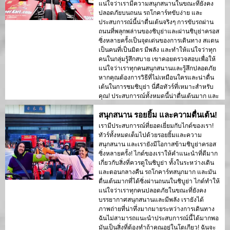
แน่ใจว่าเรามีความสนุกสนานในขณะที่ยังคง
ปลอดภัยบนถนน รถโกคาร์ทขับง่าย และ
ประสบการณ์นี้น่าตื่นเต้นจริงๆ การขับรถผ่าน
ถนนที่พลุกพล่านของชิบุย่าและผ่านชิบุย่าครอส
ซิ่งหลายครั้งเป็นจุดเด่นของการเดินทาง สแตน
เป็นคนที่เป็นมิตร มีพลัง และทำให้แน่ใจว่าทุก
คนในกลุ่มรู้สึกสบาย เขาคอยตรวจสอบเพื่อให้
แน่ใจว่าเราทุกคนสนุกสนานและรู้สึกปลอดภัย
หากคุณต้องการวิธีที่ไม่เหมือนใครและน่าตื่น
เต้นในการชมชิบุย่า นี่คือทัวร์ที่เหมาะสำหรับ
คุณ! ประสบการณ์ทั้งหมดนี้น่าตื่นเต้นมาก และ
ฉันขอแนะนำให้กับทุกคนที่มาเยือนโตเกียว
สนุกสนาน รอยยิ้ม และความตื่นเต้น!
คุณจะไม่เสียใจ!
เรามีประสบการณ์ที่ยอดเยี่ยมกับไกด์ของเรา!
ทัวร์ทั้งหมดเต็มไปด้วยรอยยิ้มและความ
สนุกสนาน และเรายังมีโอกาสข้ามชิบูย่าครอส
ซิ่งหลายครั้ง! ไกด์ของเราให้คำแนะนำที่ดีมาก
เกี่ยวกับสิ่งที่ควรดูในชิบูย่า ทั้งในระหว่างเดิน
และตอนกลางคืน รถโกคาร์ทสนุกมาก และมัน
ตื่นเต้นมากที่ได้ซิ่งผ่านถนนในชิบูย่า ไกด์ทำให้
แน่ใจว่าเราทุกคนปลอดภัยในขณะที่ยังคง
บรรยากาศสนุกสนานและมีพลัง เรายังได้
ภาพถ่ายที่น่าทึ่งมากมายระหว่างการเดินทาง
ฉันไม่สามารถแนะนำประสบการณ์นี้ได้มากพอ
มันเป็นสิ่งที่ต้องทำถ้าคุณอยู่ในโตเกียว! ฉันจะ