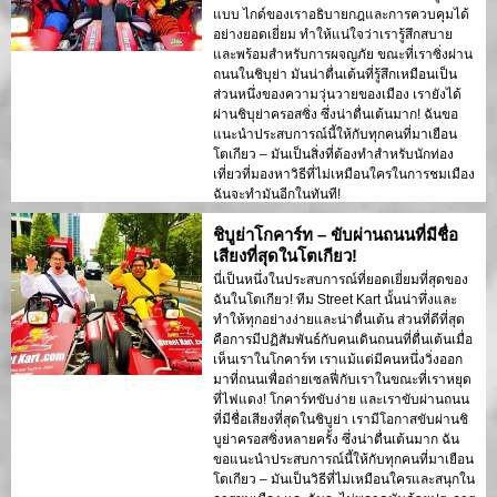
แบบ ไกด์ของเราอธิบายกฎและการควบคุมได้
อย่างยอดเยี่ยม ทำให้แน่ใจว่าเรารู้สึกสบาย
และพร้อมสำหรับการผจญภัย ขณะที่เราซิ่งผ่าน
ถนนในชิบุย่า มันน่าตื่นเต้นที่รู้สึกเหมือนเป็น
ส่วนหนึ่งของความวุ่นวายของเมือง เรายังได้
ผ่านชิบุย่าครอสซิ่ง ซึ่งน่าตื่นเต้นมาก! ฉันขอ
แนะนำประสบการณ์นี้ให้กับทุกคนที่มาเยือน
โตเกียว – มันเป็นสิ่งที่ต้องทำสำหรับนักท่อง
เที่ยวที่มองหาวิธีที่ไม่เหมือนใครในการชมเมือง
ฉันจะทำมันอีกในทันที!
ชิบูย่าโกคาร์ท – ขับผ่านถนนที่มีชื่อ
เสียงที่สุดในโตเกียว!
นี่เป็นหนึ่งในประสบการณ์ที่ยอดเยี่ยมที่สุดของ
ฉันในโตเกียว! ทีม Street Kart นั้นน่าทึ่งและ
ทำให้ทุกอย่างง่ายและน่าตื่นเต้น ส่วนที่ดีที่สุด
คือการมีปฏิสัมพันธ์กับคนเดินถนนที่ตื่นเต้นเมื่อ
เห็นเราในโกคาร์ท เราแม้แต่มีคนหนึ่งวิ่งออก
มาที่ถนนเพื่อถ่ายเซลฟี่กับเราในขณะที่เราหยุด
ที่ไฟแดง! โกคาร์ทขับง่าย และเราขับผ่านถนน
ที่มีชื่อเสียงที่สุดในชิบูย่า เรามีโอกาสขับผ่านชิ
บูย่าครอสซิ่งหลายครั้ง ซึ่งน่าตื่นเต้นมาก ฉัน
ขอแนะนำประสบการณ์นี้ให้กับทุกคนที่มาเยือน
โตเกียว – มันเป็นวิธีที่ไม่เหมือนใครและสนุกใน