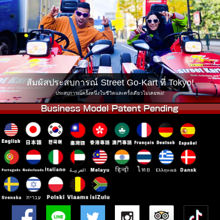
บริษัท
การจอง
เปลี่ยนสาขา
Tokyo Shinagawa
Tokyo Akihabara#1
Tokyo Akihabara#2
Tokyo Shibuya
Tokyo Shibuya Annex
Tokyo Bay
สัมผัสประสบการณ์ Street Go-Kart ที่ Tokyo!
Tokyo Asakusa
Osaka
ประสบการณ์ครั้งหนึ่งในชีวิตและครั้งเดียวไม่เคยพอ!
Okinawa