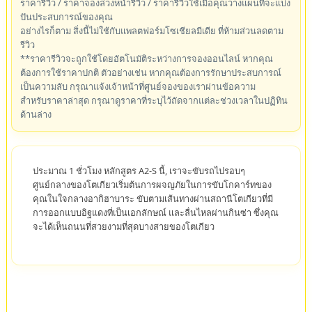
ราคารีวิว / ราคาจองล่วงหน้ารีวิว / ราคารีวิวใช้เมื่อคุณวางแผนที่จะแบ่ง
ปันประสบการณ์ของคุณ
อย่างไรก็ตาม สิ่งนี้ไม่ใช้กับแพลตฟอร์มโซเชียลมีเดีย ที่ห้ามส่วนลดตาม
รีวิว
**ราคารีวิวจะถูกใช้โดยอัตโนมัติระหว่างการจองออนไลน์ หากคุณ
ต้องการใช้ราคาปกติ ตัวอย่างเช่น หากคุณต้องการรักษาประสบการณ์
เป็นความลับ กรุณาแจ้งเจ้าหน้าที่ศูนย์จองของเราผ่านข้อความ
สำหรับราคาล่าสุด กรุณาดูราคาที่ระบุไว้ถัดจากแต่ละช่วงเวลาในปฏิทิน
ด้านล่าง
ประมาณ 1 ชั่วโมง หลักสูตร A2-S นี้, เราจะขับรถไปรอบๆ
ศูนย์กลางของโตเกียวเริ่มต้นการผจญภัยในการขับโกคาร์ทของ
คุณในใจกลางอากิฮาบาระ ขับตามเส้นทางผ่านสถานีโตเกียวที่มี
การออกแบบอิฐแดงที่เป็นเอกลักษณ์ และลื่นไหลผ่านกินซ่า ซึ่งคุณ
จะได้เห็นถนนที่สวยงามที่สุดบางสายของโตเกียว