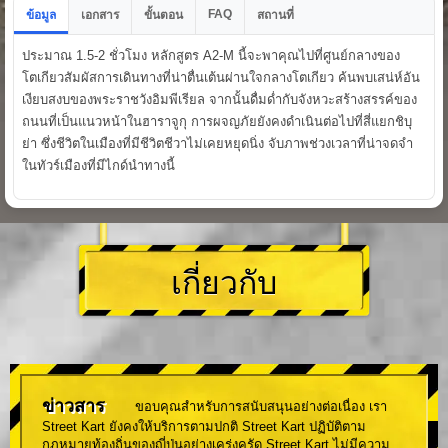
FAQ
ข้อมูล
เอกสาร
ขั้นตอน
สถานที่
ประมาณ 1.5-2 ชั่วโมง หลักสูตร A2-M นี้จะพาคุณไปที่ศูนย์กลางของ
โตเกียวสัมผัสการเดินทางที่น่าตื่นเต้นผ่านใจกลางโตเกียว ค้นพบเสน่ห์อัน
เงียบสงบของพระราชวังอิมพีเรียล จากนั้นดื่มด่ำกับจังหวะสร้างสรรค์ของ
ถนนที่เป็นแนวหน้าในฮาราจูกุ การผจญภัยยังคงดำเนินต่อไปที่สี่แยกชิบุ
ย่า ซึ่งชีวิตในเมืองที่มีชีวิตชีวาไม่เคยหยุดนิ่ง จับภาพช่วงเวลาที่น่าจดจำ
ในทัวร์เมืองที่มีไกด์นำทางนี้
เกี่ยวกับ
ข่าวสาร
ขอบคุณสำหรับการสนับสนุนอย่างต่อเนื่อง เรา
Street Kart ยังคงให้บริการตามปกติ Street Kart ปฏิบัติตาม
กฎหมายท้องถิ่นของญี่ปุ่นอย่างเคร่งครัด Street Kart ไม่มีความ